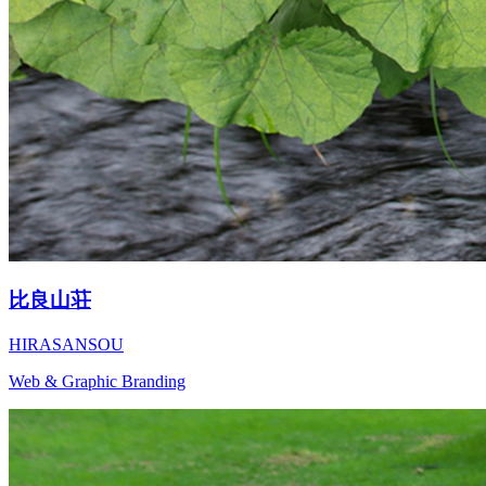
比良山荘
HIRASANSOU
Web & Graphic Branding